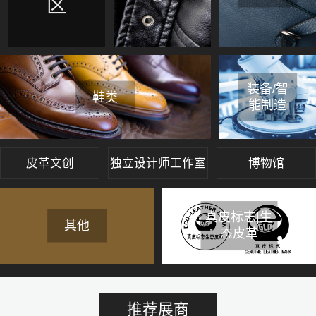
区
装备/智
鞋类
能制造
皮革文创
独立设计师工作室
博物馆
真皮标志|生
其他
态皮革
推荐展商