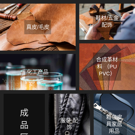
鞋材/五金
配饰
真皮/毛皮
合成革材
料 （PU
化工产品
PVC）
成
箱包皮
服装 配
品
具家居
饰
用品