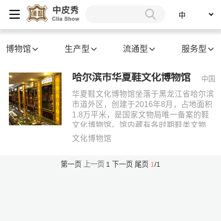
博物馆
生产型
流通型
服务型
哈尔滨市华夏鞋文化博物馆
中国
华夏鞋文化博物馆坐落于黑龙江省哈尔滨
市道外区，创建于2016年8月，占地面积
1.8万平米，是国家文物局唯一备案的鞋
文化博物馆。馆内藏有各时期鞋类文物
16875件，包括定级文物232件，文物价
文化博物馆
值638.973.882.00元。文物藏品从后唐时
期的三寸金莲到现代伟人的鞋楦等，时间
第一页
上一页
1
下一页
尾页
1
/1
跨度上千年。这些文物藏品反映了鞋文化
在各个朝代的真实历史，（例如有超过七
百年以前历史的鞋子），还有些文物藏品
再现了中华民族特定的历史背景（例如闯
关东鞋、东北抗联时期的鞋等等，）在华
夏鞋文化博物馆的展馆内，每双鞋都包含