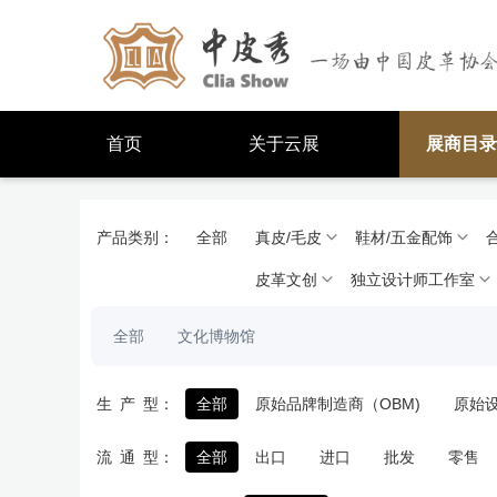
首页
关于云展
展商目录
产品类别：
全部
真皮/毛皮
鞋材/五金配饰
皮革文创
独立设计师工作室
全部
文化博物馆
生
产
型：
全部
原始品牌制造商（OBM)
原始
流
通
型：
全部
出口
进口
批发
零售