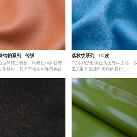
珠纳帕系列 - 传祺
荔枝纹系列 - TC皮
帕自然摔皮料是一种经过特殊处理
TC皮精选欧美优质上等牛皮胚，
皮革材料，具有天然皮料和颜色纹
工艺制作形成的紧密的颗粒。
的质感。给人一种复古、沉稳的感
。