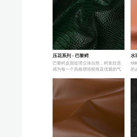
压花系列 - 巴黎鳄
水
巴黎鳄皮面纹理立体自然，鳄鱼纹质
纳
感为每一个风格增添精致及优雅的气
的
质。
路
觉