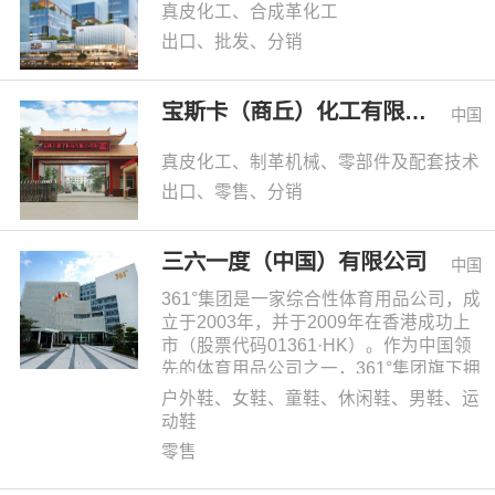
真皮化工、合成革化工
出口、批发、分销
宝斯卡（商丘）化工有限公司
中国
真皮化工、制革机械、零部件及配套技术
出口、零售、分销
三六一度（中国）有限公司
中国
361°集团是一家综合性体育用品公司，成
立于2003年，并于2009年在香港成功上
市（股票代码01361·HK）。作为中国领
先的体育用品公司之一，361°集团旗下拥
有运动、儿童、海外事业中心及电子商务
户外鞋、女鞋、童鞋、休闲鞋、男鞋、运
中心四大板块。近年来，361°坚持“专业
动鞋
化、年轻化、国际化”的品牌定位，用品
零售
牌和产品价值链接用户需求，在激烈的竞
争中保持了稳定而可持续的增长能力，在