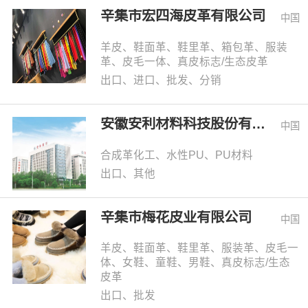
为消费者提供优质运动产品的同时，持续
辛集市宏四海皮革有限公司
中国
传播品牌热爱文化，点燃大众运动热情。
羊皮、鞋面革、鞋里革、箱包革、服装
革、皮毛一体、真皮标志/生态皮革
出口、进口、批发、分销
安徽安利材料科技股份有限公司
中国
合成革化工、水性PU、PU材料
出口、其他
辛集市梅花皮业有限公司
中国
羊皮、鞋面革、鞋里革、服装革、皮毛一
体、女鞋、童鞋、男鞋、真皮标志/生态
皮革
出口、批发