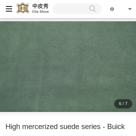
6
/
7
High mercerized suede series - Buick