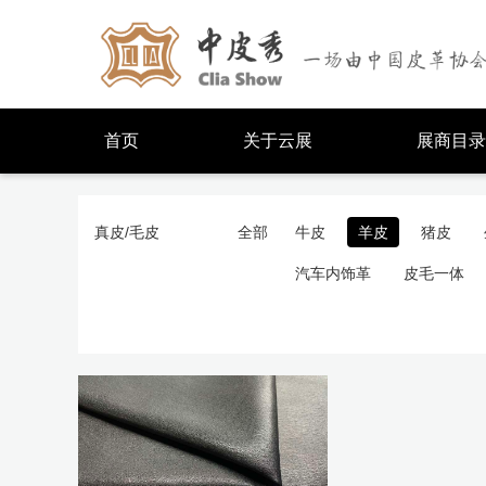
首页
关于云展
展商目录
真皮/毛皮
全部
牛皮
羊皮
猪皮
汽车内饰革
皮毛一体