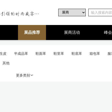
展品推荐
展商活动
峰会
生皮
半成品革
鞋面革
鞋里革
鞋底革
箱包革
服
其他
更多类别