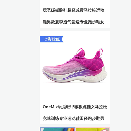
玩觅碳板跑鞋超轻减震马拉松运动
鞋男款夏季透气竞速专业跑步鞋女
OneMix玩觅轻甲碳板跑鞋女马拉松
竞速训练专业运动鞋田径跑步鞋男