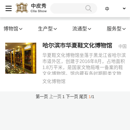
博物馆
生产型
流通型
服务型
哈尔滨市华夏鞋文化博物馆
中国
华夏鞋文化博物馆坐落于黑龙江省哈尔滨
市道外区，创建于2016年8月，占地面积
1.8万平米，是国家文物局唯一备案的鞋
文化博物馆。馆内藏有各时期鞋类文物
16875件，包括定级文物232件，文物价
文化博物馆
值638.973.882.00元。文物藏品从后唐时
期的三寸金莲到现代伟人的鞋楦等，时间
第一页
上一页
1
下一页
尾页
1
/1
跨度上千年。这些文物藏品反映了鞋文化
在各个朝代的真实历史，（例如有超过七
百年以前历史的鞋子），还有些文物藏品
再现了中华民族特定的历史背景（例如闯
关东鞋、东北抗联时期的鞋等等，）在华
夏鞋文化博物馆的展馆内，每双鞋都包含